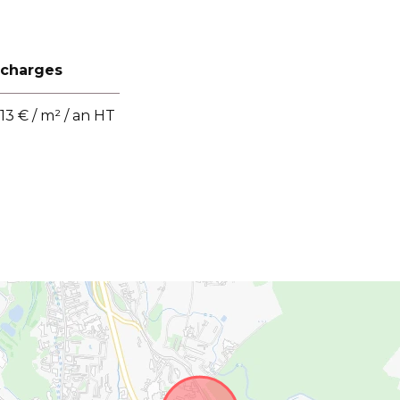
charges
13 € / m² / an HT