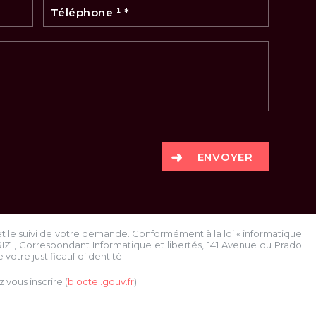
ENVOYER
et le suivi de votre demande. Conformément à la loi « informatique
RIZ
, Correspondant Informatique et libertés,
141 Avenue du Prado
votre justificatif d’identité.
vous inscrire (
bloctel.gouv.fr
).