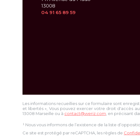
13008
04 91 65 89 59
Les informations recueillies sur ce formulaire sont enregis
et libertés », Vous pouvez exercer votre droit d'accès au
13008 Marseille
ou à
contact@weriz.com
, en précisant da
¹ Nous vous informons de l’existence de la liste d’opposi
Ce site est protégé par reCAPTCHA, les règles de
Confiden