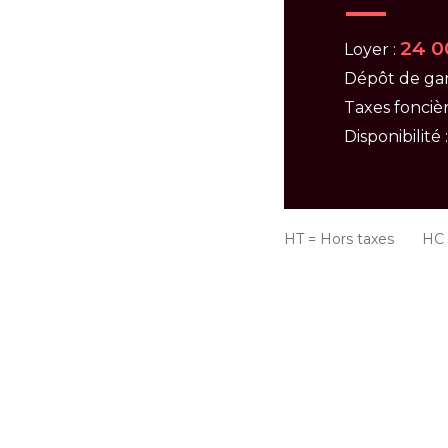
24 0
Loyer :
Dépôt de gar
Taxes foncièr
Disponibilité 
HT = Hors taxes HC =