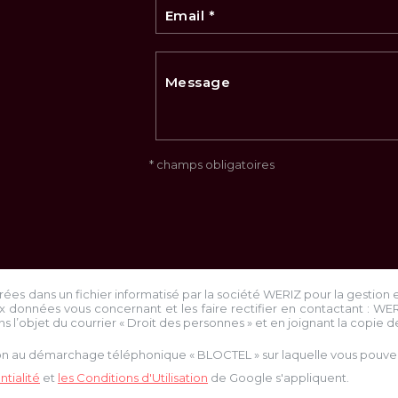
* champs obligatoires
trées dans un fichier informatisé par la société
WERIZ
pour la gestion 
x données vous concernant et les faire rectifier en contactant :
WE
ns l’objet du courrier « Droit des personnes » et en joignant la copie de 
tion au démarchage téléphonique « BLOCTEL » sur laquelle vous pouvez 
tialité
et
les Conditions d'Utilisation
de Google s'appliquent.