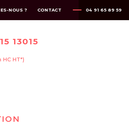
ES-NOUS ?
CONTACT
04 91 65 89 59
5 13015
n HC HT*)
TION