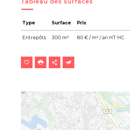
Tableau des surfaces
Type
Surface
Prix
Entrepôts
300 m²
80 € / m² / an HT HC