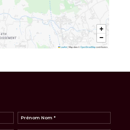
+
−
Leaflet
|
Map data ©
OpenStreetMap
contributors