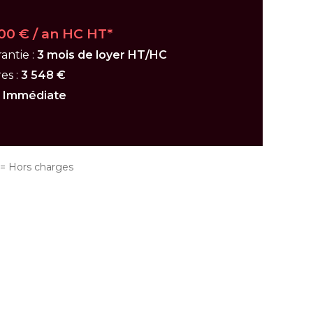
00 € / an HC HT*
antie :
3 mois de loyer HT/HC
es :
3 548 €
:
Immédiate
 Hors charges