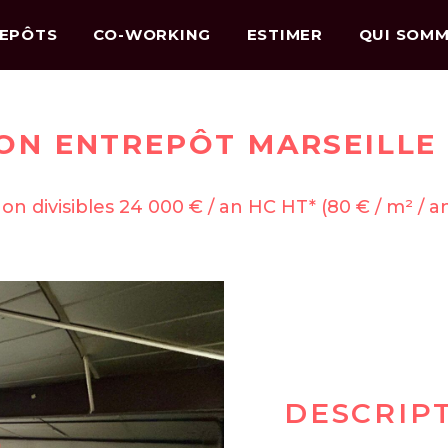
EPÔTS
CO-WORKING
ESTIMER
QUI SOMM
ON ENTREPÔT MARSEILLE 1
on divisibles 24 000 € / an HC HT* (80 € / m² / a
DESCRIP