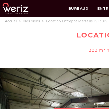
BUREAUX
ENTR
Accueil
>
Nos biens
>
Location Entrepôt Marseille 15 13015
LOCATI
300 m² n