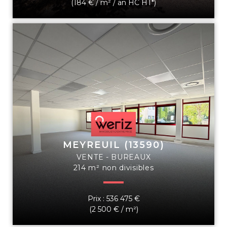
(184 € / m² / an HC HT*)
MEYREUIL (13590)
VENTE - BUREAUX
214 m² non divisibles
Prix : 536 475 €
(2 500 € / m²)