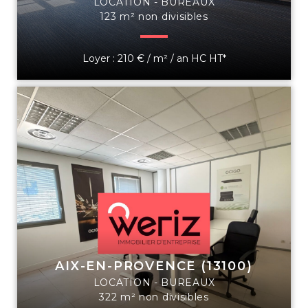
LOCATION - BUREAUX
123 m² non divisibles
Loyer : 210 € / m² / an HC HT*
AIX-EN-PROVENCE (13100)
LOCATION - BUREAUX
322 m² non divisibles