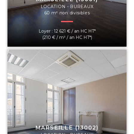
LOCATION - BUREAUX
60 m² non divisibles
Loyer : 12 621 € / an HC HT*
(210 € / m² / an HC HT*)
MARSEILLE (13002)