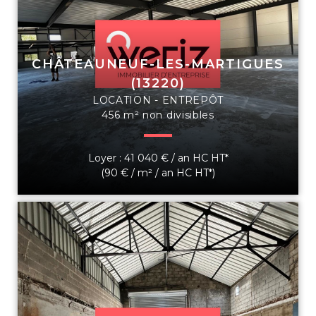
CHÂTEAUNEUF-LES-MARTIGUES
(13220)
LOCATION - ENTREPÔT
456 m² non divisibles
Loyer : 41 040 € / an HC HT*
(90 € / m² / an HC HT*)