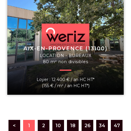
AIX-EN-PROVENCE (13100)
LOCATION - BUREAUX
80 m² non divisibles
Loyer : 12 400 € / an HC HT*
(155 € / m² / an HC HT*)
<
1
2
10
18
26
34
47