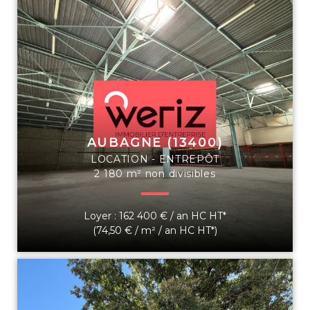
AUBAGNE (13400)
LOCATION - ENTREPÔT
2 180 m² non divisibles
Loyer : 162 400 € / an HC HT*
(74,50 € / m² / an HC HT*)