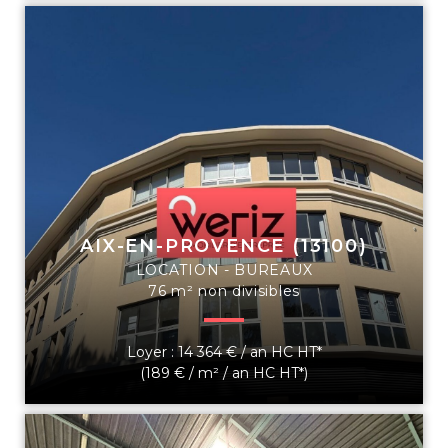
AIX-EN-PROVENCE (13100)
LOCATION - BUREAUX
76 m² non divisibles
Loyer : 14 364 € / an HC HT*
(189 € / m² / an HC HT*)