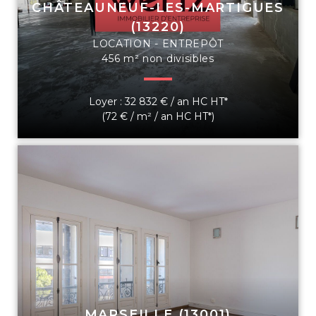
CHÂTEAUNEUF-LES-MARTIGUES
(13220)
LOCATION - ENTREPÔT
456 m² non divisibles
Loyer : 32 832 € / an HC HT*
(72 € / m² / an HC HT*)
MARSEILLE (13001)