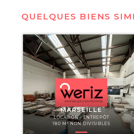
QUELQUES BIENS SIM
MARSEILLE
LOCATION - ENTREPÔT
180 M² NON DIVISIBLES