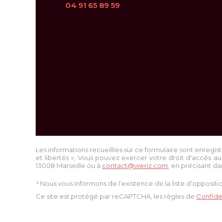
04 91 65 89 59
Les informations recueillies sur ce formulaire sont enregis
et libertés », Vous pouvez exercer votre droit d'accès au
13008 Marseille
ou à
contact@weriz.com
, en précisant da
¹ Nous vous informons de l’existence de la liste d’opposi
Ce site est protégé par reCAPTCHA, les règles de
Confiden