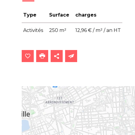
Type
Surface
charges
Activités
250 m²
12,96 € / m² / an HT