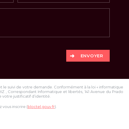
ENVOYER
et le suivi de votre demande. Conformément à la loi « informatique
RIZ
, Correspondant Informatique et libertés,
141 Avenue du Prado
votre justificatif d’identité.
vous inscrire (
bloctel.gouv.fr
).