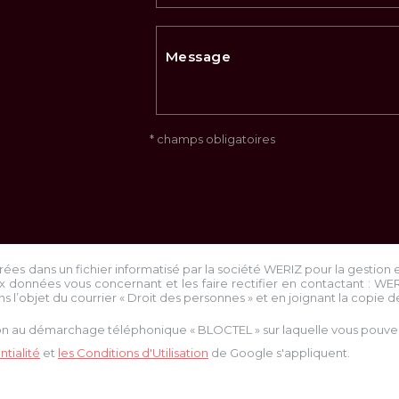
* champs obligatoires
trées dans un fichier informatisé par la société
WERIZ
pour la gestion 
x données vous concernant et les faire rectifier en contactant :
WE
ns l’objet du courrier « Droit des personnes » et en joignant la copie de 
tion au démarchage téléphonique « BLOCTEL » sur laquelle vous pouvez 
tialité
et
les Conditions d'Utilisation
de Google s'appliquent.