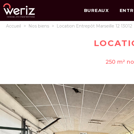
BUREAUX
ENTR
Accueil
>
Nos biens
>
Location Entrepôt Marseille 12 13012
LOCATI
250 m² non