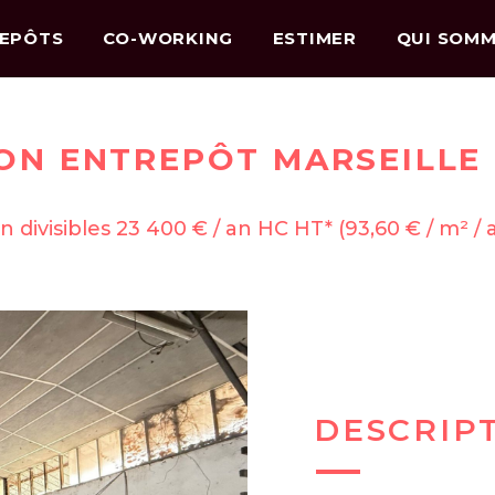
EPÔTS
CO-WORKING
ESTIMER
QUI SOMM
ON ENTREPÔT MARSEILLE 1
 divisibles 23 400 € / an HC HT* (93,60 € / m² /
DESCRIP