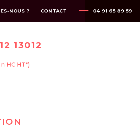
ES-NOUS ?
CONTACT
04 91 65 89 59
2 13012
 an HC HT*)
TION