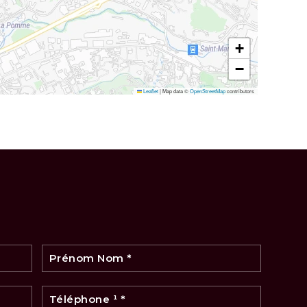
+
−
Leaflet
|
Map data ©
OpenStreetMap
contributors