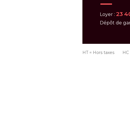
23 4
Loyer :
Dépôt de gar
HT = Hors taxes HC =