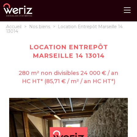
Accueil
>
Nos biens
>
Location Entrepôt Marseille 14
13014
LOCATION ENTREPÔT
MARSEILLE 14 13014
280 m² non divisibles 24 000 € / an
HC HT* (85,71 € / m² / an HC HT*)