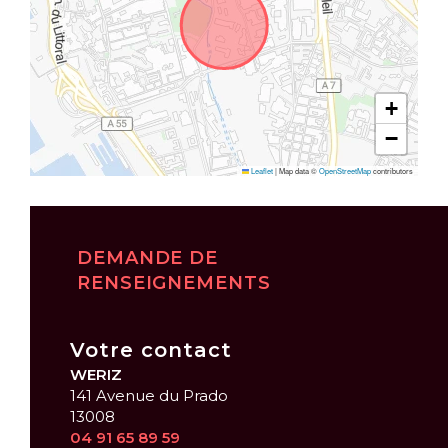
+
−
Leaflet
|
Map data ©
OpenStreetMap
contributors
DEMANDE DE
RENSEIGNEMENTS
Votre contact
WERIZ
141 Avenue du Prado
13008
04 91 65 89 59