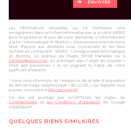
ENVOYER
Les informations recueillies sur ce formulaire sont
enregistrées dans un fichier informatisé par la société
WERIZ
pour la gestion et le suivi de votre demande. Conformément
à la loi « informatique et libertés », Vous pouvez exercer votre
droit d'accès aux données vous concernant et les faire
rectifier en contactant :
WERIZ
, Correspondant Informatique
et libertés,
141 Avenue du Prado 13008 Marseille
ou à
contact@weriz.com
, en précisant dans l’objet du courrier «
Droit des personnes » et en joignant la copie de votre
justificatif d’identité.
¹ Nous vous informons de l’existence de la liste d’opposition
au démarchage téléphonique « BLOCTEL » sur laquelle vous
pouvez vous inscrire (
bloctel.gouv.fr
).
Ce site est protégé par reCAPTCHA, les règles de
Confidentialité
et
les Conditions d'Utilisation
de Google
s'appliquent.
QUELQUES BIENS SIMILAIRES