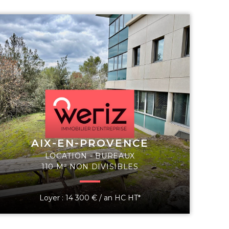
AIX-EN-PROVENCE
LOCATION - BUREAUX
110 M² NON DIVISIBLES
Loyer : 14 300 € / an HC HT*