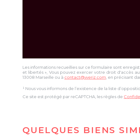
Les informations recueillies sur ce formulaire sont enregis
et libertés », Vous pouvez exercer votre droit d'accès au
13008 Marseille
ou à
contact@weriz.com
, en précisant da
¹ Nous vous informons de l’existence de la liste d’opposi
Ce site est protégé par reCAPTCHA, les règles de
Confiden
QUELQUES BIENS SIM