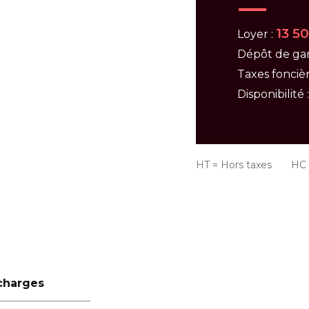
13 5
Loyer :
Dépôt de gar
Taxes foncièr
Disponibilité 
HT = Hors taxes HC =
charges