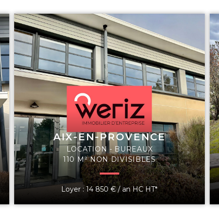
AIX-EN-PROVENCE
LOCATION - BUREAUX
110 M² NON DIVISIBLES
Loyer : 14 850 € / an HC HT*