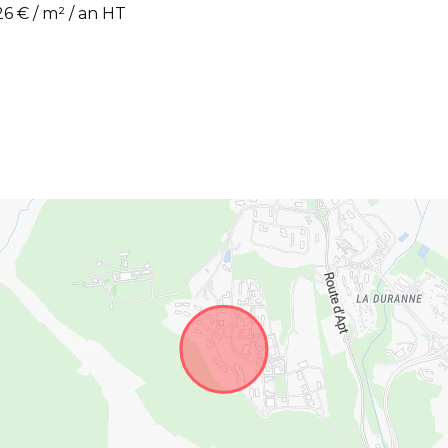
26 € / m² / an HT