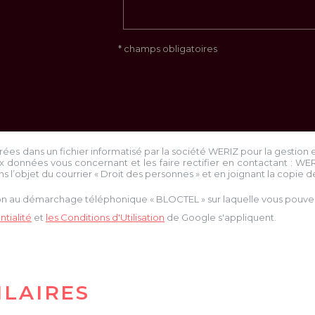
* champs obligatoires
trées dans un fichier informatisé par la société
WERIZ
pour la gestion 
x données vous concernant et les faire rectifier en contactant :
WE
ns l’objet du courrier « Droit des personnes » et en joignant la copie de 
tion au démarchage téléphonique « BLOCTEL » sur laquelle vous pouvez 
tialité
et
les Conditions d'Utilisation
de Google s'appliquent.
ILAIRES