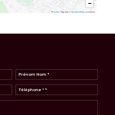
−
Leaflet
|
Map data ©
OpenStreetMap
contributors