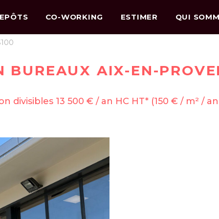
EPÔTS
CO-WORKING
ESTIMER
QUI SOMM
3100
 BUREAUX AIX-EN-PROVE
n divisibles 13 500 € / an HC HT* (150 € / m² / a