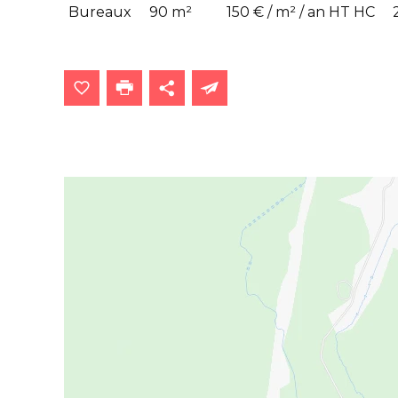
Bureaux
90 m²
150 € / m² / an HT HC