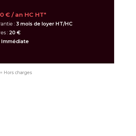
00 € / an HC HT*
antie :
3 mois de loyer HT/HC
es :
20 €
:
Immédiate
 Hors charges