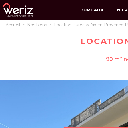
BUREAUX
ENTR
Accueil
>
Nos biens
>
Location Bureaux Aix-en-Provence 1
LOCATION
90 m² no