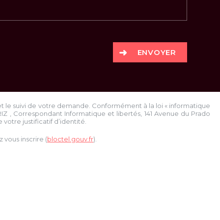
ENVOYER
et le suivi de votre demande. Conformément à la loi « informatique
RIZ
, Correspondant Informatique et libertés,
141 Avenue du Prado
votre justificatif d’identité.
vous inscrire (
bloctel.gouv.fr
).