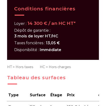
Conditions financières
14 300 € / an HC HT*
Loyer :
Dépôt de garantie :
3 mois de loyer HT/HC
Taxes foncières :
13,05 €
Disponibilité :
Immédiate
HT = Hors taxes HC = Hors charges
Tableau des surfaces
Type
Surface
Étage
Prix
cha