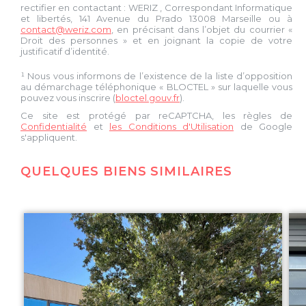
rectifier en contactant :
WERIZ
, Correspondant Informatique
et libertés,
141 Avenue du Prado 13008 Marseille
ou à
contact@weriz.com
, en précisant dans l’objet du courrier «
Droit des personnes » et en joignant la copie de votre
justificatif d’identité.
¹ Nous vous informons de l’existence de la liste d’opposition
au démarchage téléphonique « BLOCTEL » sur laquelle vous
pouvez vous inscrire (
bloctel.gouv.fr
).
Ce site est protégé par reCAPTCHA, les règles de
Confidentialité
et
les Conditions d'Utilisation
de Google
s'appliquent.
QUELQUES BIENS SIMILAIRES