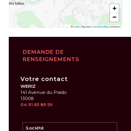
+
−
Leaflet
|
Map data ©
OpenStreetMap
contributors
DEMANDE DE
RENSEIGNEMENTS
Votre contact
WERIZ
141 Avenue du Prado
13008
04 91 65 89 59