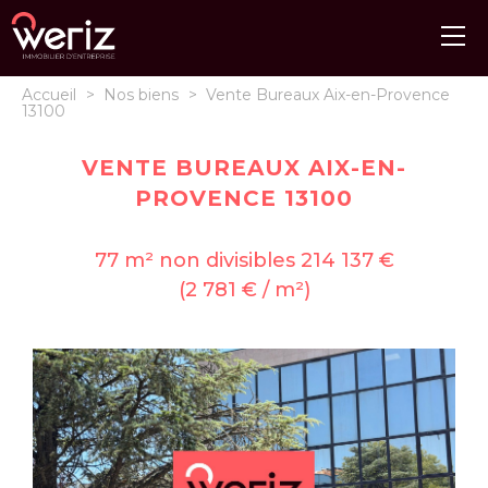
Accueil
>
Nos biens
>
Vente Bureaux Aix-en-Provence
13100
VENTE BUREAUX AIX-EN-
PROVENCE 13100
77 m² non divisibles 214 137 €
(2 781 € / m²)