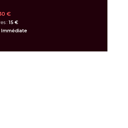
30 €
es :
15 €
:
Immédiate