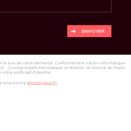
ENVOYER
et le suivi de votre demande. Conformément à la loi « informatique
RIZ
, Correspondant Informatique et libertés,
141 Avenue du Prado
votre justificatif d’identité.
vous inscrire (
bloctel.gouv.fr
).