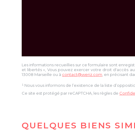
Les informations recueillies sur ce formulaire sont enregis
et libertés », Vous pouvez exercer votre droit d'accès au
13008 Marseille
ou à
contact@weriz.com
, en précisant da
¹ Nous vous informons de l’existence de la liste d’opposi
Ce site est protégé par reCAPTCHA, les règles de
Confiden
QUELQUES BIENS SIM