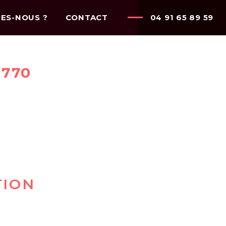
ES-NOUS ?
CONTACT
04 91 65 89 59
3770
TION