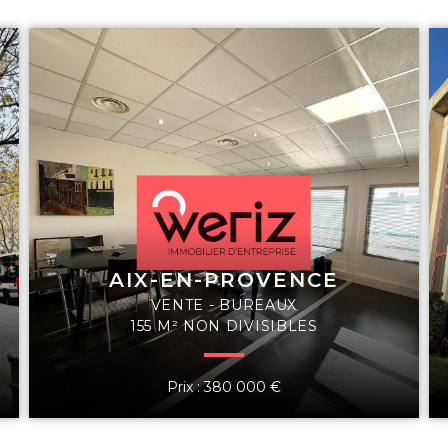
AIX-EN-PROVENCE
VENTE - BUREAUX
155 M² NON DIVISIBLES
Prix : 380 000 €