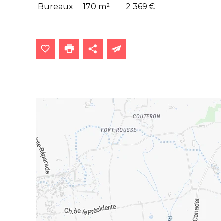
Bureaux
170 m²
2 369 €