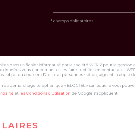
* champs obligatoires
trées dans un fichier informatisé par la société
WERIZ
pour la gestion 
x données vous concernant et les faire rectifier en contactant :
WE
ns l’objet du courrier « Droit des personnes » et en joignant la copie de 
tion au démarchage téléphonique « BLOCTEL » sur laquelle vous pouvez 
tialité
et
les Conditions d'Utilisation
de Google s'appliquent.
ILAIRES