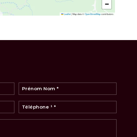
−
Leaflet
|
Map data ©
OpenStreetMap
contributors