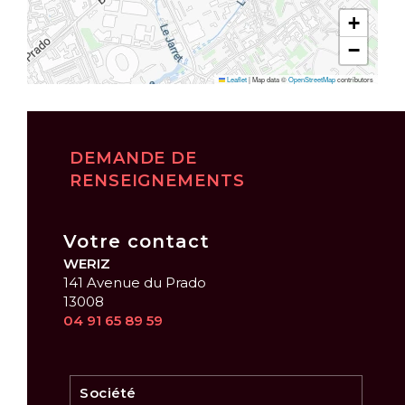
+
−
Leaflet
|
Map data ©
OpenStreetMap
contributors
DEMANDE DE
RENSEIGNEMENTS
Votre contact
WERIZ
141 Avenue du Prado
13008
04 91 65 89 59