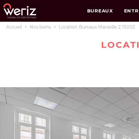
BUREAUX
ENTR
Accueil
>
Nos biens
>
Location Bureaux Marseille 2 13002
LOCAT