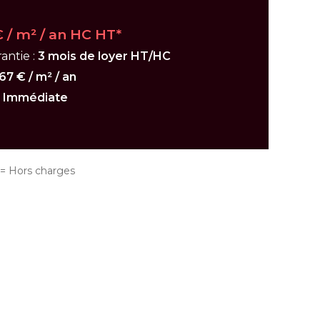
€ / m² / an HC HT*
antie :
3 mois de loyer HT/HC
67 € / m² / an
:
Immédiate
 Hors charges