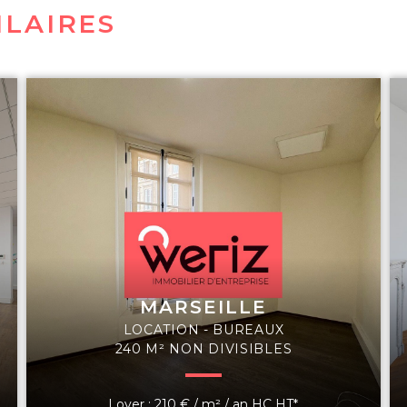
ILAIRES
MARSEILLE
LOCATION - BUREAUX
240 M² NON DIVISIBLES
Loyer : 210 € / m² / an HC HT*