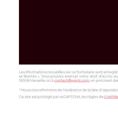
Les informations recueillies sur ce formulaire sont enregis
et libertés », Vous pouvez exercer votre droit d'accès au
13008 Marseille
ou à
contact@weriz.com
, en précisant da
¹ Nous vous informons de l’existence de la liste d’opposi
Ce site est protégé par reCAPTCHA, les règles de
Confiden