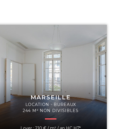
MARSEILLE
LOCATION - BUREAUX
244 M² NON DIVISIBLES
Loyer : 210 € / m² / an HC HT*