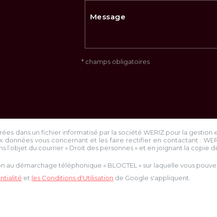
* champs obligatoires
trées dans un fichier informatisé par la société
WERIZ
pour la gestion 
x données vous concernant et les faire rectifier en contactant :
WE
ns l’objet du courrier « Droit des personnes » et en joignant la copie de 
tion au démarchage téléphonique « BLOCTEL » sur laquelle vous pouvez 
tialité
et
les Conditions d'Utilisation
de Google s'appliquent.