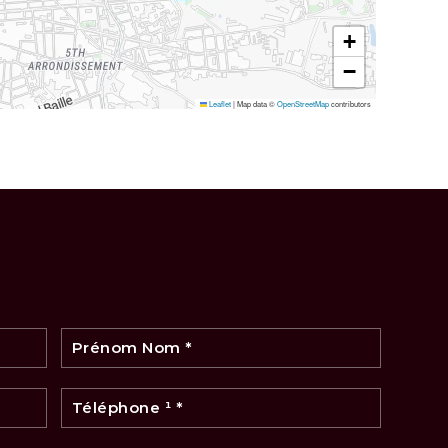
+
−
Leaflet
|
Map data ©
OpenStreetMap
contributors