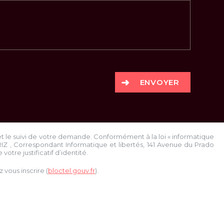
ENVOYER
et le suivi de votre demande. Conformément à la loi « informatique
RIZ
, Correspondant Informatique et libertés,
141 Avenue du Prado
votre justificatif d’identité.
vous inscrire (
bloctel.gouv.fr
).