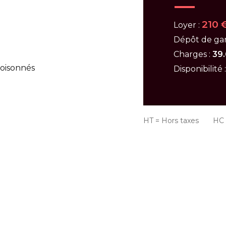
210 
Loyer :
Dépôt de gar
Charges :
39.
loisonnés
Disponibilité 
HT = Hors taxes HC =