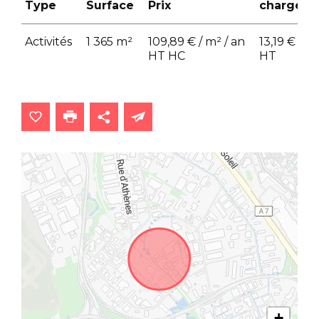
Type
Surface
Prix
charges
Activités
1 365 m²
109,89 € / m² / an
13,19 € / m
HT HC
HT
+