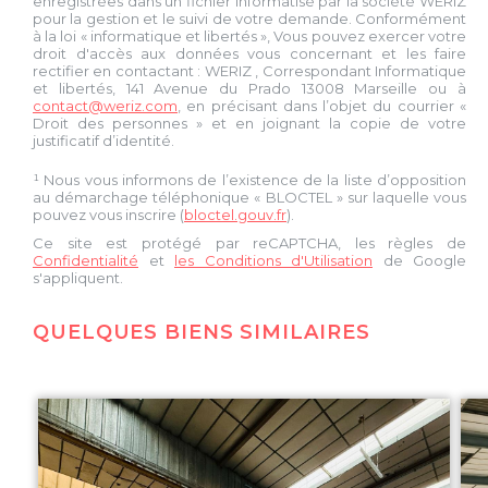
enregistrées dans un fichier informatisé par la société
WERIZ
pour la gestion et le suivi de votre demande. Conformément
à la loi « informatique et libertés », Vous pouvez exercer votre
droit d'accès aux données vous concernant et les faire
rectifier en contactant :
WERIZ
, Correspondant Informatique
et libertés,
141 Avenue du Prado 13008 Marseille
ou à
contact@weriz.com
, en précisant dans l’objet du courrier «
Droit des personnes » et en joignant la copie de votre
justificatif d’identité.
¹ Nous vous informons de l’existence de la liste d’opposition
au démarchage téléphonique « BLOCTEL » sur laquelle vous
pouvez vous inscrire (
bloctel.gouv.fr
).
Ce site est protégé par reCAPTCHA, les règles de
Confidentialité
et
les Conditions d'Utilisation
de Google
s'appliquent.
QUELQUES BIENS SIMILAIRES