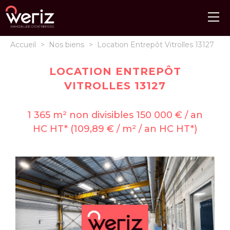
Accueil
>
Nos biens
>
Location Entrepôt Vitrolles 13127
LOCATION ENTREPÔT
VITROLLES 13127
1 365 m² non divisibles 150 000 € / an
HC HT* (109,89 € / m² / an HC HT*)