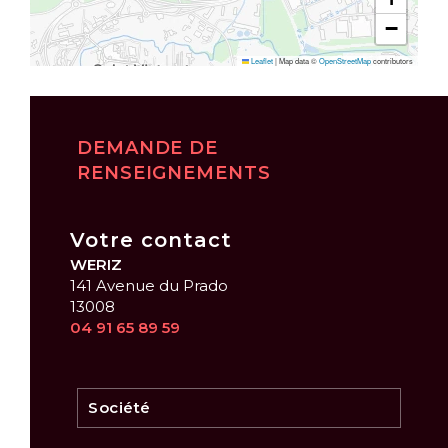
−
Leaflet
|
Map data ©
OpenStreetMap
contributors
DEMANDE DE
RENSEIGNEMENTS
Votre contact
WERIZ
141 Avenue du Prado
13008
04 91 65 89 59