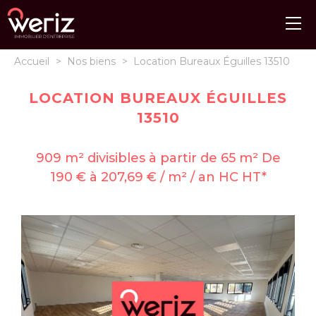
Accueil
>
Nos biens
>
Location Bureaux Éguilles 13510
LOCATION BUREAUX ÉGUILLES
13510
909 m² divisibles à partir de 65 m² De
190 € à 207,69 € / m² / an HC HT*