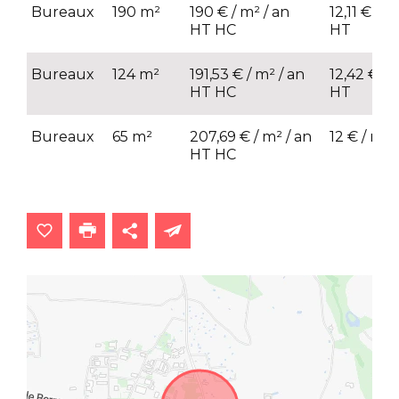
Bureaux
190 m²
190 € / m² / an
12,11 € / m
HT HC
HT
Bureaux
124 m²
191,53 € / m² / an
12,42 € / 
HT HC
HT
Bureaux
65 m²
207,69 € / m² / an
12 € / m² 
HT HC