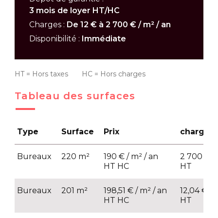
3 mois de loyer HT/HC
Charges :
De 12 € à 2 700 € / m² / an
Disponibilité :
Immédiate
HT = Hors taxes HC = Hors charges
Tableau des surfaces
Type
Surface
Prix
charges
Bureaux
220 m²
190 € / m² / an
2 700 € / 
HT HC
HT
Bureaux
201 m²
198,51 € / m² / an
12,04 € / 
HT HC
HT