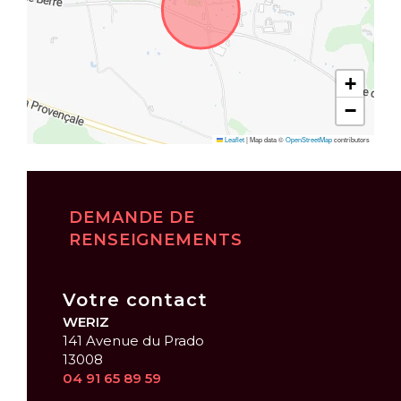
+
−
Leaflet
|
Map data ©
OpenStreetMap
contributors
DEMANDE DE
RENSEIGNEMENTS
Votre contact
WERIZ
141 Avenue du Prado
13008
04 91 65 89 59