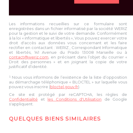
Les informations recueillies sur ce formulaire sont
enregistrées dans un fichier informatisé par la société
WERIZ
pour la gestion et le suivi de votre demande. Conformément
à la loi « informatique et libertés », Vous pouvez exercer votre
droit d'accès aux données vous concernant et les faire
rectifier en contactant :
WERIZ
, Correspondant Informatique
et libertés,
141 Avenue du Prado 13008 Marseille
ou à
contact@weriz.com
, en précisant dans l’objet du courrier «
Droit des personnes » et en joignant la copie de votre
justificatif d’identité.
¹ Nous vous informons de l’existence de la liste d’opposition
au démarchage téléphonique « BLOCTEL » sur laquelle vous
pouvez vous inscrire (
bloctel.gouv.fr
).
Ce site est protégé par reCAPTCHA, les règles de
Confidentialité
et
les Conditions d'Utilisation
de Google
s'appliquent.
QUELQUES BIENS SIMILAIRES