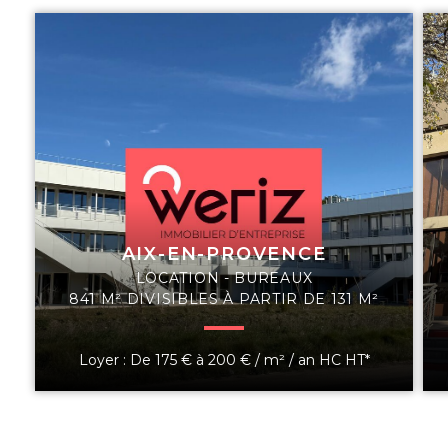
AIX-EN-PROVENCE
LOCATION - BUREAUX
841 M² DIVISIBLES À PARTIR DE 131 M²
Loyer : De 175 € à 200 € / m² / an HC HT*