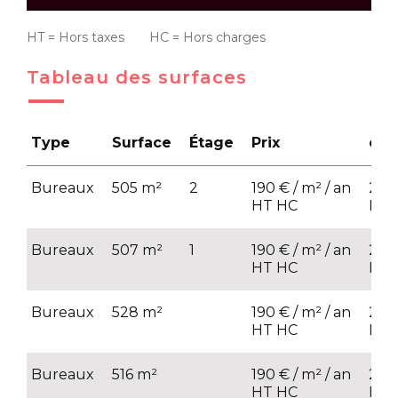
HT = Hors taxes HC = Hors charges
Tableau des surfaces
Type
Surface
Étage
Prix
cha
Bureaux
505 m²
2
190 € / m² / an
25 €
HT HC
HT
Bureaux
507 m²
1
190 € / m² / an
25 €
HT HC
HT
Bureaux
528 m²
190 € / m² / an
25 €
HT HC
HT
Bureaux
516 m²
190 € / m² / an
25 €
HT HC
HT