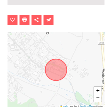
+
−
Leaflet
|
Map data ©
OpenStreetMap
contributors