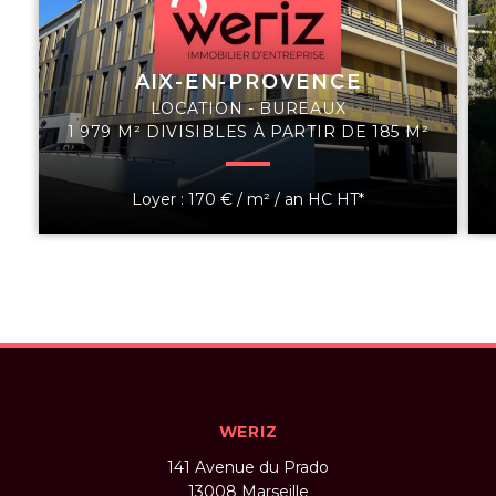
AIX-EN-PROVENCE
LOCATION - BUREAUX
1 979 M² DIVISIBLES À PARTIR DE 185 M²
Loyer : 170 € / m² / an HC HT*
WERIZ
141 Avenue du Prado
13008
Marseille