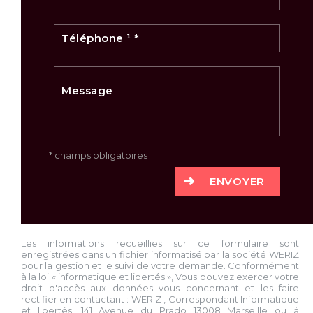
* champs obligatoires
ENVOYER
Les informations recueillies sur ce formulaire sont
enregistrées dans un fichier informatisé par la société
WERIZ
pour la gestion et le suivi de votre demande. Conformément
à la loi « informatique et libertés », Vous pouvez exercer votre
droit d'accès aux données vous concernant et les faire
rectifier en contactant :
WERIZ
, Correspondant Informatique
et libertés,
141 Avenue du Prado 13008 Marseille
ou à