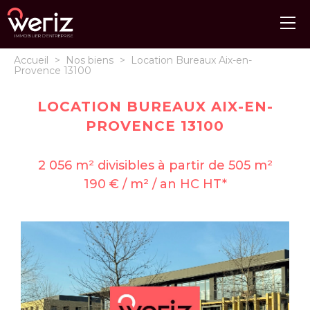
Accueil
>
Nos biens
>
Location Bureaux Aix-en-
Provence 13100
LOCATION BUREAUX AIX-EN-
PROVENCE 13100
2 056 m² divisibles à partir de 505 m²
190 € / m² / an HC HT*