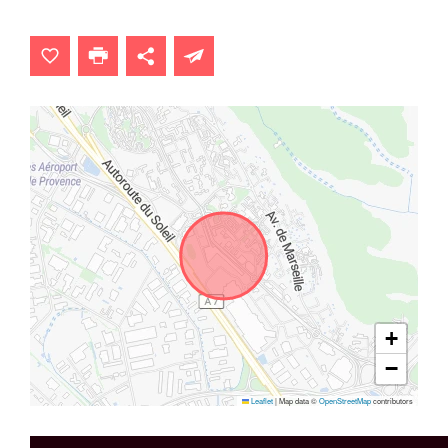
+
−
Leaflet
|
Map data ©
OpenStreetMap
contributors