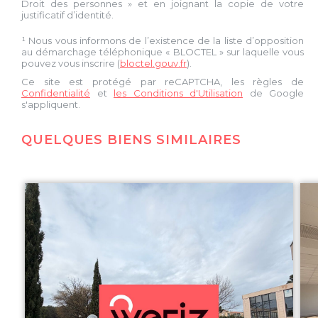
Droit des personnes » et en joignant la copie de votre
justificatif d’identité.
¹ Nous vous informons de l’existence de la liste d’opposition
au démarchage téléphonique « BLOCTEL » sur laquelle vous
pouvez vous inscrire (
bloctel.gouv.fr
).
Ce site est protégé par reCAPTCHA, les règles de
Confidentialité
et
les Conditions d'Utilisation
de Google
s'appliquent.
QUELQUES BIENS SIMILAIRES