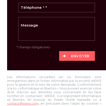
* champs obligatoires
ENVOYER
Les informations recueillies sur ce formulaire sont
enregistrées dans un fichier informatisé par la société
WERIZ
pour la gestion et le suivi de votre demande. Conformément
à la loi « informatique et libertés », Vous pouvez exercer votre
droit d'accès aux données vous concernant et les faire
rectifier en contactant :
WERIZ
, Correspondant Informatique
et libertés,
141 Avenue du Prado 13008 Marseille
ou à
contact@weriz.com
, en précisant dans l’objet du courrier «