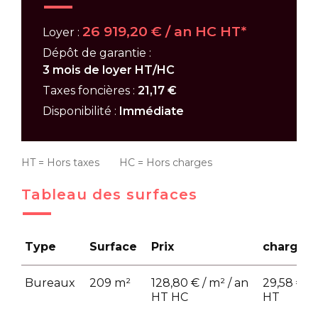
26 919,20 € / an HC HT*
Loyer :
Dépôt de garantie :
3 mois de loyer HT/HC
Taxes foncières :
21,17 €
Disponibilité :
Immédiate
HT = Hors taxes HC = Hors charges
Tableau des surfaces
Type
Surface
Prix
charges
Bureaux
209 m²
128,80 € / m² / an
29,58 € / 
HT HC
HT