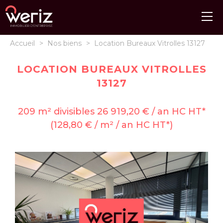
Accueil
>
Nos biens
>
Location Bureaux Vitrolles 13127
LOCATION BUREAUX VITROLLES
13127
209 m² divisibles 26 919,20 € / an HC HT*
(128,80 € / m² / an HC HT*)