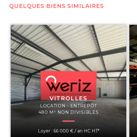
QUELQUES BIENS SIMILAIRES
VITROLLES
LOCATION - ENTREPÔT
480 M² NON DIVISIBLES
Loyer : 66 000 € / an HC HT*