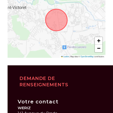
+
−
Leaflet
|
Map data ©
OpenStreetMap
contributors
DEMANDE DE
RENSEIGNEMENTS
Votre contact
WERIZ