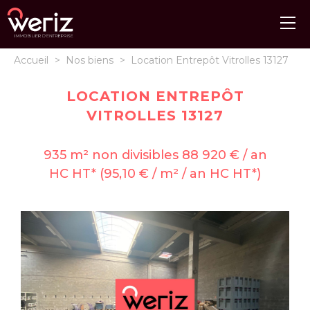
Accueil
>
Nos biens
>
Location Entrepôt Vitrolles 13127
LOCATION ENTREPÔT
VITROLLES 13127
935 m² non divisibles 88 920 € / an
HC HT* (95,10 € / m² / an HC HT*)