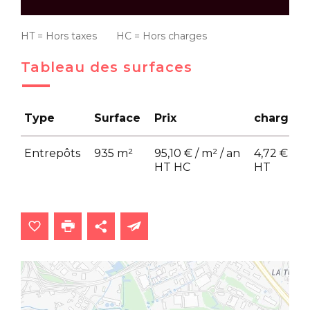
HT = Hors taxes HC = Hors charges
Tableau des surfaces
Type
Surface
Prix
charges
Entrepôts
935 m²
95,10 € / m² / an
4,72 € / m
HT HC
HT