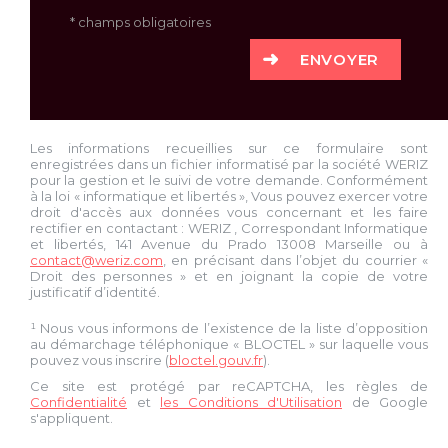
* champs obligatoires
ENVOYER
Les informations recueillies sur ce formulaire sont
enregistrées dans un fichier informatisé par la société
WERIZ
pour la gestion et le suivi de votre demande. Conformément
à la loi « informatique et libertés », Vous pouvez exercer votre
droit d'accès aux données vous concernant et les faire
rectifier en contactant :
WERIZ
, Correspondant Informatique
et libertés,
141 Avenue du Prado 13008 Marseille
ou à
contact@weriz.com
, en précisant dans l’objet du courrier «
Droit des personnes » et en joignant la copie de votre
justificatif d’identité.
¹ Nous vous informons de l’existence de la liste d’opposition
au démarchage téléphonique « BLOCTEL » sur laquelle vous
pouvez vous inscrire (
bloctel.gouv.fr
).
Ce site est protégé par reCAPTCHA, les règles de
Confidentialité
et
les Conditions d'Utilisation
de Google
s'appliquent.