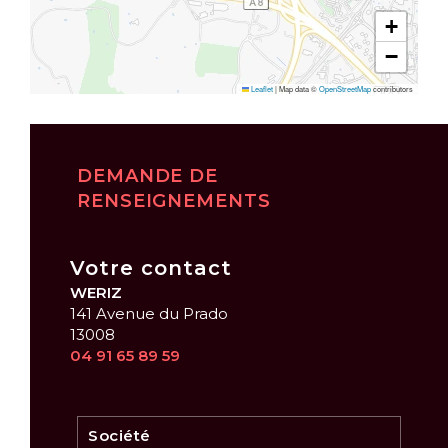
+
−
Leaflet
|
Map data ©
OpenStreetMap
contributors
DEMANDE DE
RENSEIGNEMENTS
Votre contact
WERIZ
141 Avenue du Prado
13008
04 91 65 89 59