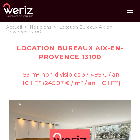
Accueil
>
Nos biens
>
Location Bureaux Aix-en-
Provence 13100
LOCATION BUREAUX AIX-EN-
PROVENCE 13100
153 m² non divisibles 37 495 € / an
HC HT* (245,07 € / m² / an HC HT*)