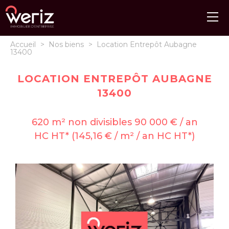
Accueil
>
Nos biens
>
Location Entrepôt Aubagne
13400
LOCATION ENTREPÔT AUBAGNE
13400
620 m² non divisibles 90 000 € / an
HC HT* (145,16 € / m² / an HC HT*)