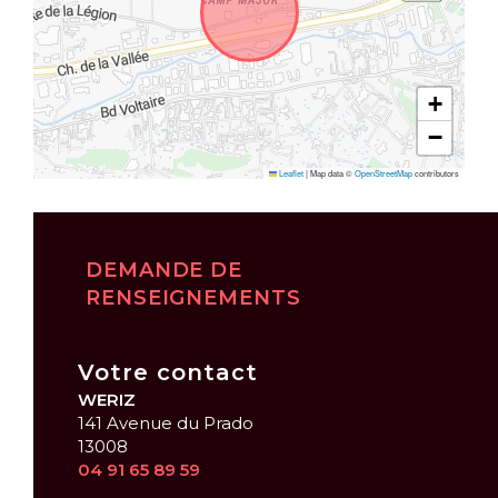
+
−
Leaflet
|
Map data ©
OpenStreetMap
contributors
DEMANDE DE
RENSEIGNEMENTS
Votre contact
WERIZ
141 Avenue du Prado
13008
04 91 65 89 59