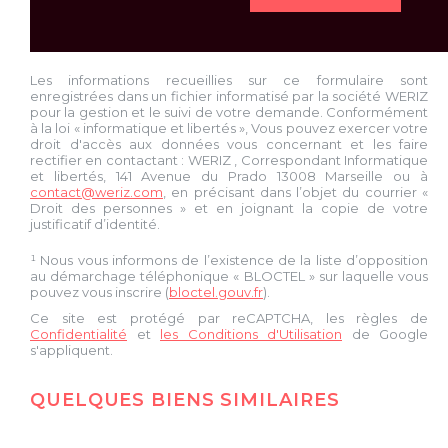
Les informations recueillies sur ce formulaire sont
enregistrées dans un fichier informatisé par la société
WERIZ
pour la gestion et le suivi de votre demande. Conformément
à la loi « informatique et libertés », Vous pouvez exercer votre
droit d'accès aux données vous concernant et les faire
rectifier en contactant :
WERIZ
, Correspondant Informatique
et libertés,
141 Avenue du Prado 13008 Marseille
ou à
contact@weriz.com
, en précisant dans l’objet du courrier «
Droit des personnes » et en joignant la copie de votre
justificatif d’identité.
¹ Nous vous informons de l’existence de la liste d’opposition
au démarchage téléphonique « BLOCTEL » sur laquelle vous
pouvez vous inscrire (
bloctel.gouv.fr
).
Ce site est protégé par reCAPTCHA, les règles de
Confidentialité
et
les Conditions d'Utilisation
de Google
s'appliquent.
QUELQUES BIENS SIMILAIRES