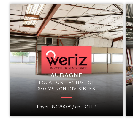
AUBAGNE
LOCATION - ENTREPÔT
630 M² NON DIVISIBLES
Loyer : 83 790 € / an HC HT*