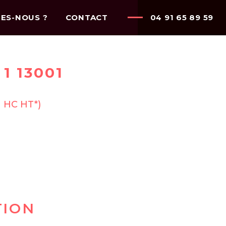
ES-NOUS ?
CONTACT
04 91 65 89 59
1 13001
n HC HT*)
TION