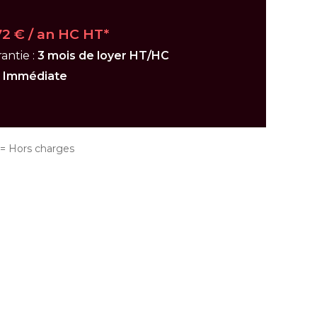
72 € / an HC HT*
antie :
3 mois de loyer HT/HC
:
Immédiate
 Hors charges