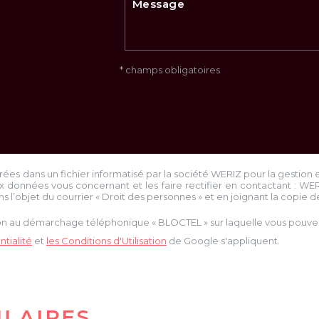
* champs obligatoires
trées dans un fichier informatisé par la société
WERIZ
pour la gestion 
x données vous concernant et les faire rectifier en contactant :
WE
ns l’objet du courrier « Droit des personnes » et en joignant la copie de 
tion au démarchage téléphonique « BLOCTEL » sur laquelle vous pouvez 
tialité
et
les Conditions d'Utilisation
de Google s'appliquent.
ILAIRES