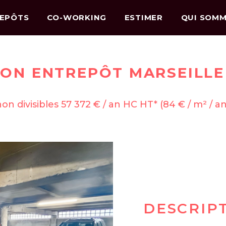
EPÔTS
CO-WORKING
ESTIMER
QUI SOMM
ON ENTREPÔT MARSEILLE 
on divisibles 57 372 € / an HC HT* (84 € / m² / a
DESCRIP