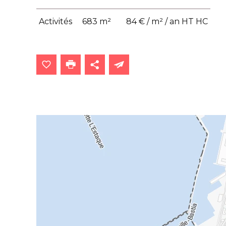
Activités
683 m²
84 € / m² / an HT HC