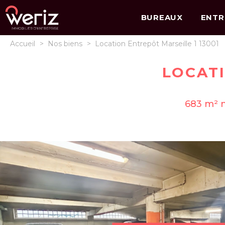
BUREAUX
ENTR
Accueil
>
Nos biens
>
Location Entrepôt Marseille 1 13001
LOCATI
683 m² n