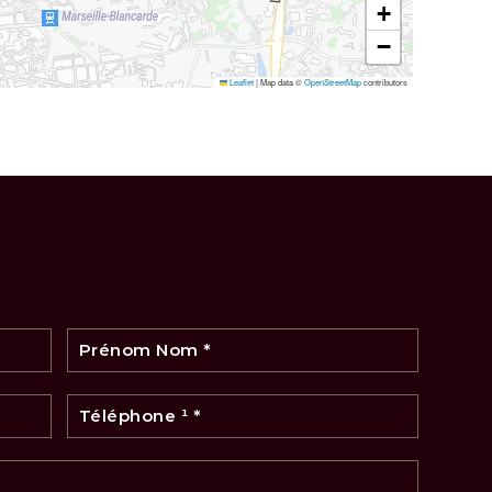
+
−
Leaflet
|
Map data ©
OpenStreetMap
contributors