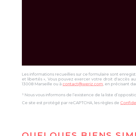
Les informations recueillies sur ce formulaire sont enregis
et libertés », Vous pouvez exercer votre droit d'accès au
13008 Marseille
ou à
contact@weriz.com
, en précisant da
¹ Nous vous informons de l’existence de la liste d’opposi
Ce site est protégé par reCAPTCHA, les règles de
Confiden
QUELQUES BIENS SIM