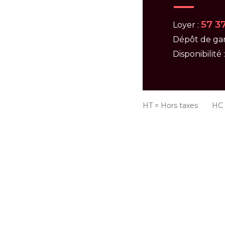
57 3
Loyer :
Dépôt de gar
Disponibilité 
HT = Hors taxes HC =