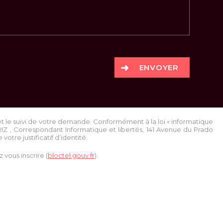
ENVOYER
et le suivi de votre demande. Conformément à la loi « informatique
RIZ
, Correspondant Informatique et libertés,
141 Avenue du Prado
votre justificatif d’identité.
vous inscrire (
bloctel.gouv.fr
).