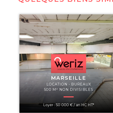
MARSEILLE
LOCATION - BUREAUX
500 M² NON DIVISIBLES
Loyer : 50 000 € / an HC HT*