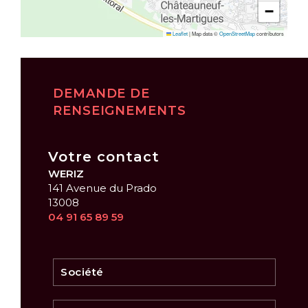
−
Leaflet
|
Map data ©
OpenStreetMap
contributors
DEMANDE DE
RENSEIGNEMENTS
Votre contact
WERIZ
141 Avenue du Prado
13008
04 91 65 89 59