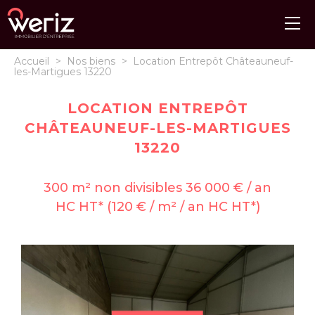
Accueil
>
Nos biens
>
Location Entrepôt Châteauneuf-
les-Martigues 13220
LOCATION ENTREPÔT
CHÂTEAUNEUF-LES-MARTIGUES
13220
300 m² non divisibles 36 000 € / an
HC HT* (120 € / m² / an HC HT*)