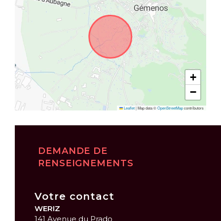
+
−
Leaflet
|
Map data ©
OpenStreetMap
contributors
DEMANDE DE
RENSEIGNEMENTS
Votre contact
WERIZ
141 Avenue du Prado