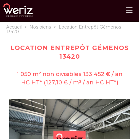
Accueil
>
Nos biens
>
Location Entrepôt Gémenos
13420
LOCATION ENTREPÔT GÉMENOS
13420
1 050 m² non divisibles 133 452 € / an
HC HT* (127,10 € / m² / an HC HT*)