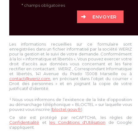
* champs obligatoires
ENVOYER
Les informations recueillies sur ce formulaire sont
enregistrées dans un fichier informatisé par la société
WERIZ
pour la gestion et le suivi de votre demande. Conformément
à la loi « informatique et libertés », Vous pouvez exercer votre
droit d'accès aux données vous concernant et les faire
rectifier en contactant :
WERIZ
, Correspondant Informatique
et libertés,
141 Avenue du Prado 13008 Marseille
ou à
contact@weriz.com
, en précisant dans l’objet du courrier «
Droit des personnes » et en joignant la copie de votre
justificatif d’identité.
¹ Nous vous informons de l’existence de la liste d’opposition
au démarchage téléphonique « BLOCTEL » sur laquelle vous
pouvez vous inscrire (
bloctel.gouv.fr
).
Ce site est protégé par reCAPTCHA, les règles de
Confidentialité
et
les Conditions d'Utilisation
de Google
s'appliquent.