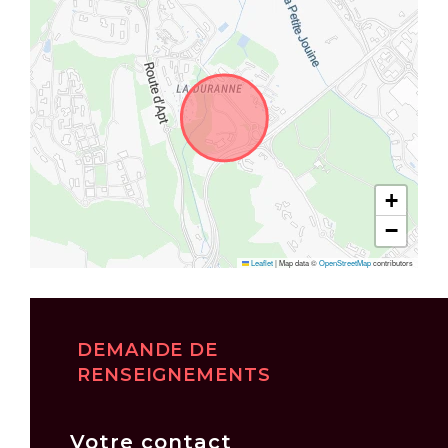
+
−
Leaflet
|
Map data ©
OpenStreetMap
contributors
DEMANDE DE
RENSEIGNEMENTS
Votre contact