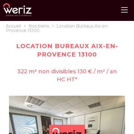
Accueil
>
Nos biens
>
Location Bureaux Aix-en-
Provence 13100
LOCATION BUREAUX AIX-EN-
PROVENCE 13100
322 m² non divisibles 130 € / m² / an
HC HT*