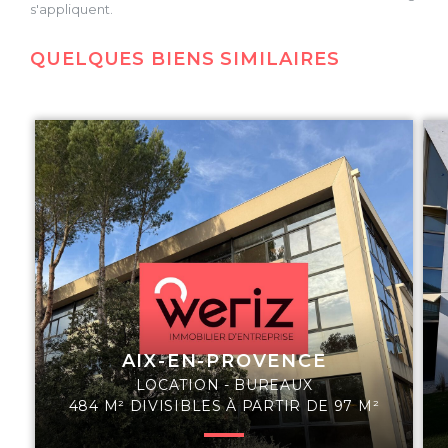
s'appliquent.
QUELQUES BIENS SIMILAIRES
AIX-EN-PROVENCE
LOCATION - BUREAUX
484 M² DIVISIBLES À PARTIR DE 97 M²