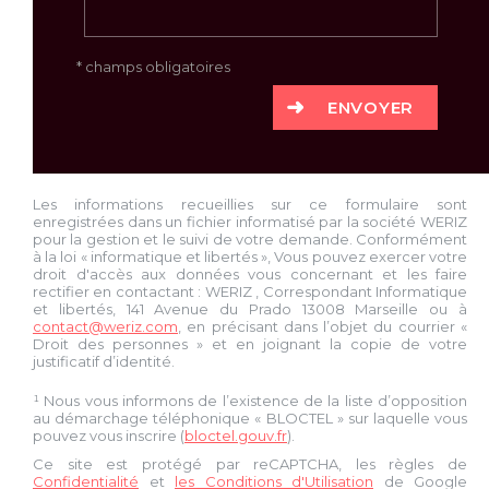
* champs obligatoires
ENVOYER
Les informations recueillies sur ce formulaire sont
enregistrées dans un fichier informatisé par la société
WERIZ
pour la gestion et le suivi de votre demande. Conformément
à la loi « informatique et libertés », Vous pouvez exercer votre
droit d'accès aux données vous concernant et les faire
rectifier en contactant :
WERIZ
, Correspondant Informatique
et libertés,
141 Avenue du Prado 13008 Marseille
ou à
contact@weriz.com
, en précisant dans l’objet du courrier «
Droit des personnes » et en joignant la copie de votre
justificatif d’identité.
¹ Nous vous informons de l’existence de la liste d’opposition
au démarchage téléphonique « BLOCTEL » sur laquelle vous
pouvez vous inscrire (
bloctel.gouv.fr
).
Ce site est protégé par reCAPTCHA, les règles de
Confidentialité
et
les Conditions d'Utilisation
de Google