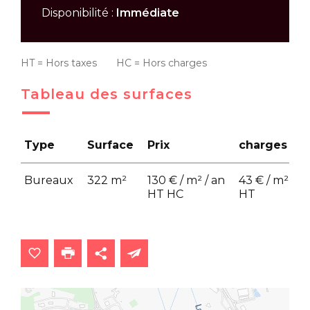
Disponibilité :
Immédiate
HT = Hors taxes HC = Hors charges
Tableau des surfaces
Type
Surface
Prix
charges
Bureaux
322 m²
130 € / m² / an
43 € / m² / a
HT HC
HT