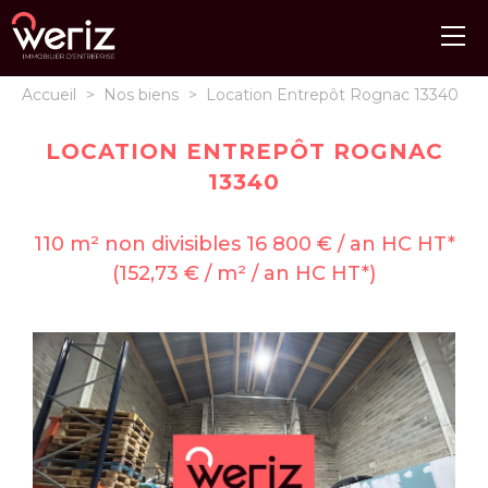
Accueil
>
Nos biens
>
Location Entrepôt Rognac 13340
LOCATION ENTREPÔT ROGNAC
13340
110 m² non divisibles 16 800 € / an HC HT*
(152,73 € / m² / an HC HT*)