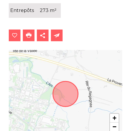
Entrepôts
273 m²
+
−