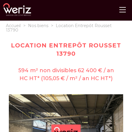
Accueil
>
Nos biens
>
Location Entrepôt Rousset
13790
LOCATION ENTREPÔT ROUSSET
13790
594 m² non divisibles 62 400 € / an
HC HT* (105,05 € / m² / an HC HT*)