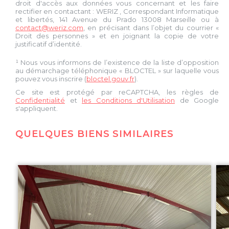
droit d'accès aux données vous concernant et les faire
rectifier en contactant :
WERIZ
, Correspondant Informatique
et libertés,
141 Avenue du Prado 13008 Marseille
ou à
contact@weriz.com
, en précisant dans l’objet du courrier «
Droit des personnes » et en joignant la copie de votre
justificatif d’identité.
¹ Nous vous informons de l’existence de la liste d’opposition
au démarchage téléphonique « BLOCTEL » sur laquelle vous
pouvez vous inscrire (
bloctel.gouv.fr
).
Ce site est protégé par reCAPTCHA, les règles de
Confidentialité
et
les Conditions d'Utilisation
de Google
s'appliquent.
QUELQUES BIENS SIMILAIRES