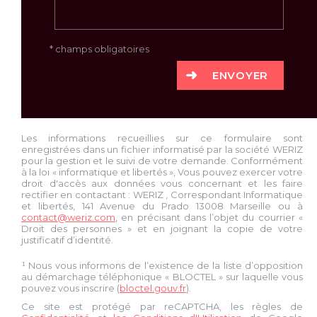
* champs obligatoires
ENVOYER
Les informations recueillies sur ce formulaire sont
enregistrées dans un fichier informatisé par la société
WERIZ
pour la gestion et le suivi de votre demande. Conformément
à la loi « informatique et libertés », Vous pouvez exercer votre
droit d'accès aux données vous concernant et les faire
rectifier en contactant :
WERIZ
, Correspondant Informatique
et libertés,
141 Avenue du Prado 13008 Marseille
ou à
contact@weriz.com
, en précisant dans l’objet du courrier «
Droit des personnes » et en joignant la copie de votre
justificatif d’identité.
¹ Nous vous informons de l’existence de la liste d’opposition
au démarchage téléphonique « BLOCTEL » sur laquelle vous
pouvez vous inscrire (
bloctel.gouv.fr
).
Ce site est protégé par reCAPTCHA, les règles de