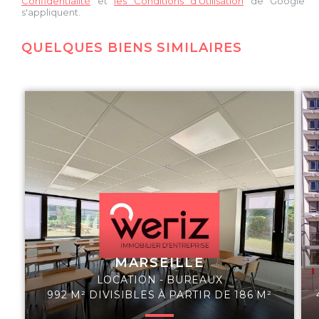
Confidentialité
et
les Conditions d'Utilisation
de Google
s'appliquent.
QUELQUES BIENS SIMILAIRES
MARSEILLE
LOCATION - BUREAUX
992 M² DIVISIBLES À PARTIR DE 186 M²