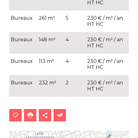
HT HC
HT
Bureaux
261 m²
5
230 € / m² / an
70 
HT HC
HT
Bureaux
148 m²
4
230 € / m² / an
70 
HT HC
HT
Bureaux
113 m²
4
230 € / m² / an
70 
HT HC
HT
Bureaux
232 m²
2
230 € / m² / an
70 
HT HC
HT