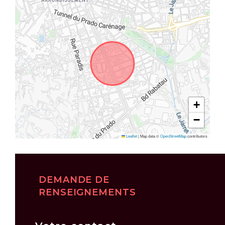
+
−
Leaflet
|
Map data ©
OpenStreetMap
contributors
DEMANDE DE
RENSEIGNEMENTS