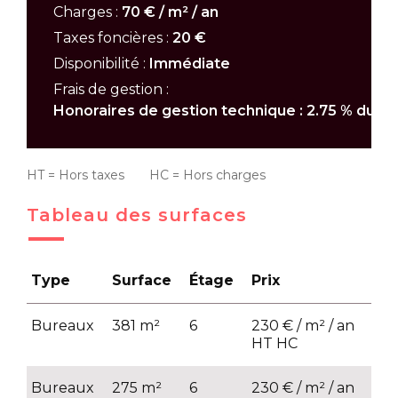
Charges :
70 € / m² / an
Taxes foncières :
20 €
Disponibilité :
Immédiate
Frais de gestion :
Honoraires de gestion technique : 2.75 % du l
HT = Hors taxes HC = Hors charges
Tableau des surfaces
Type
Surface
Étage
Prix
ch
Bureaux
381 m²
6
230 € / m² / an
70 
HT HC
HT
Bureaux
275 m²
6
230 € / m² / an
70 