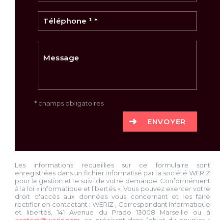
* champs obligatoires
ENVOYER
Les informations recueillies sur ce formulaire sont
enregistrées dans un fichier informatisé par la société
WERIZ
pour la gestion et le suivi de votre demande. Conformément
à la loi « informatique et libertés », Vous pouvez exercer votre
droit d'accès aux données vous concernant et les faire
rectifier en contactant :
WERIZ
, Correspondant Informatique
et libertés,
141 Avenue du Prado 13008 Marseille
ou à
contact@weriz.com
, en précisant dans l’objet du courrier «