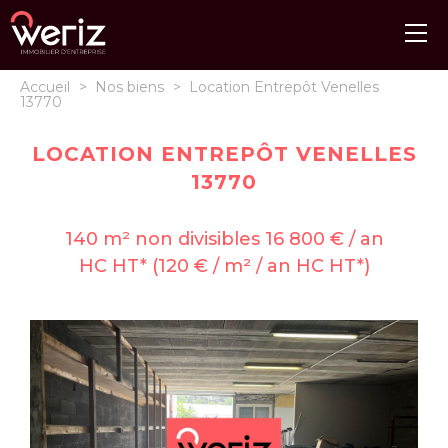
Accueil
>
Nos biens
>
Location Entrepôt Venelles
13770
LOCATION ENTREPÔT VENELLES
13770
140 m² non divisibles 16 800 € / an
HC HT* (120 € / m² / an HC HT*)