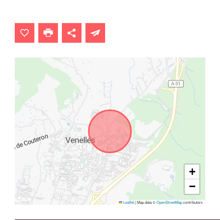
+
−
Leaflet
|
Map data ©
OpenStreetMap
contributors