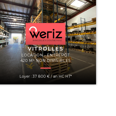
VITROLLES
LOCATION - ENTREPÔT
420 M² NON DIVISIBLES
Loyer : 37 800 € / an HC HT*