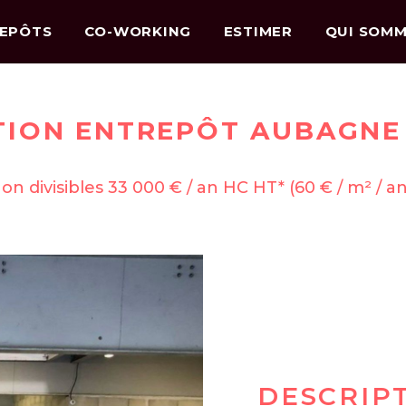
EPÔTS
CO-WORKING
ESTIMER
QUI SOMM
TION ENTREPÔT AUBAGNE 
on divisibles 33 000 € / an HC HT* (60 € / m² / a
DESCRIP