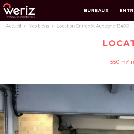
BUREAUX
ENTR
Accueil
>
Nos biens
>
Location Entrepôt Aubagne 13400
LOCA
550 m² n