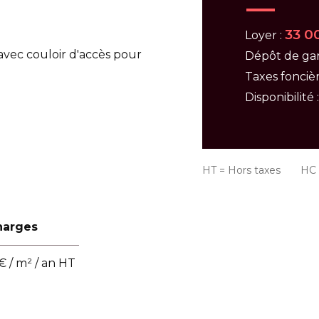
33 0
Loyer :
vec couloir d'accès pour
Dépôt de gar
Taxes foncièr
Disponibilité 
HT = Hors taxes HC =
harges
€ / m² / an HT