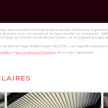
trées dans un fichier informatisé par la société
WERIZ
pour la gestion 
x données vous concernant et les faire rectifier en contactant :
WE
ns l’objet du courrier « Droit des personnes » et en joignant la copie de 
tion au démarchage téléphonique « BLOCTEL » sur laquelle vous pouvez 
tialité
et
les Conditions d'Utilisation
de Google s'appliquent.
ILAIRES