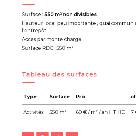
Surface :
550 m² non divisibles
Hauteur local peu importante , quai commun a
l'entrepôt
Accès par monte charge
Surface RDC : 550 m²
Tableau des surfaces
Type
Surface
Prix
c
Activités
550 m²
60 € / m² / an HT HC
7 