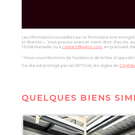
Les informations recueillies sur ce formulaire sont enregis
et libertés », Vous pouvez exercer votre droit d'accès au
13008 Marseille
ou à
contact@weriz.com
, en précisant da
¹ Nous vous informons de l’existence de la liste d’opposi
Ce site est protégé par reCAPTCHA, les règles de
Confiden
QUELQUES BIENS SIM