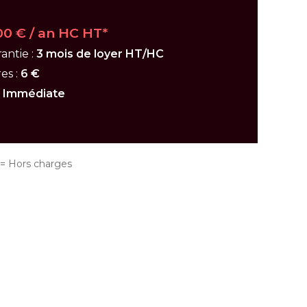
00 € / an HC HT*
antie :
3 mois de loyer HT/HC
es :
6 €
:
Immédiate
 Hors charges