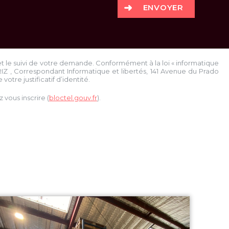
ENVOYER
et le suivi de votre demande. Conformément à la loi « informatique
RIZ
, Correspondant Informatique et libertés,
141 Avenue du Prado
votre justificatif d’identité.
vous inscrire (
bloctel.gouv.fr
).