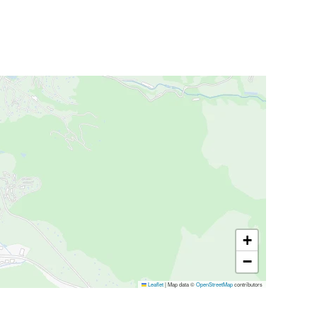
+
−
Leaflet
|
Map data ©
OpenStreetMap
contributors