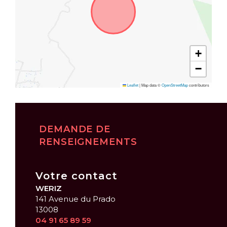
+
−
Leaflet
|
Map data ©
OpenStreetMap
contributors
DEMANDE DE
RENSEIGNEMENTS
Votre contact
WERIZ
141 Avenue du Prado
13008
04 91 65 89 59