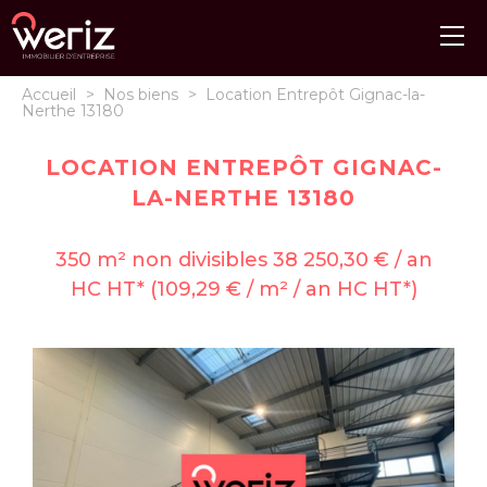
Accueil
>
Nos biens
>
Location Entrepôt Gignac-la-
Nerthe 13180
LOCATION ENTREPÔT GIGNAC-
LA-NERTHE 13180
350 m² non divisibles 38 250,30 € / an
HC HT* (109,29 € / m² / an HC HT*)