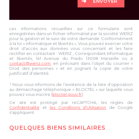
ENVOYER
Les informations recueillies sur ce formulaire sont
enregistrées dans un fichier informatisé par la société
WERIZ
pour la gestion et le suivi de votre demande. Conformément
à la loi « informatique et libertés », Vous pouvez exercer votre
droit d'accès aux données vous concernant et les faire
rectifier en contactant :
WERIZ
, Correspondant Informatique
et libertés,
141 Avenue du Prado 13008 Marseille
ou à
contact@weriz.com
, en précisant dans l’objet du courrier «
Droit des personnes » et en joignant la copie de votre
justificatif d’identité.
¹ Nous vous informons de l’existence de la liste d’opposition
au démarchage téléphonique « BLOCTEL » sur laquelle vous
pouvez vous inscrire (
bloctel.gouv.fr
).
Ce site est protégé par reCAPTCHA, les règles de
Confidentialité
et
les Conditions d'Utilisation
de Google
s'appliquent.
QUELQUES BIENS SIMILAIRES