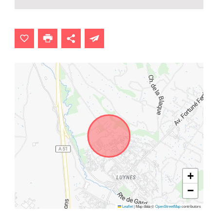
+
−
Leaflet
|
Map data ©
OpenStreetMap
contributors