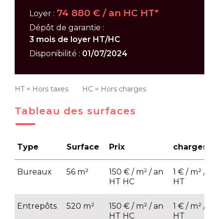
74 880 € / an HC HT*
Loyer :
Dépôt de garantie :
3 mois de loyer HT/HC
Disponibilité :
01/07/2024
HT = Hors taxes HC = Hors charges
Tableau des surfaces
Type
Surface
Prix
charges
Bureaux
56 m²
150 € / m² / an
1 € / m² / an
HT HC
HT
Entrepôts
520 m²
150 € / m² / an
1 € / m² / an
HT HC
HT