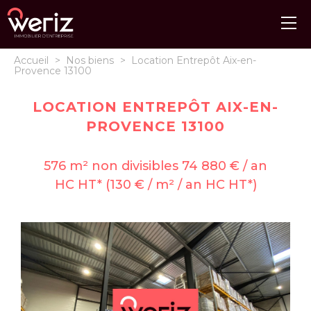
Accueil
>
Nos biens
>
Location Entrepôt Aix-en-
Provence 13100
LOCATION ENTREPÔT AIX-EN-
PROVENCE 13100
576 m² non divisibles 74 880 € / an
HC HT* (130 € / m² / an HC HT*)