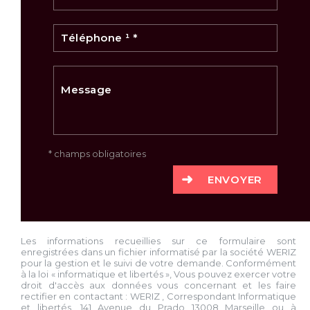
* champs obligatoires
ENVOYER
Les informations recueillies sur ce formulaire sont
enregistrées dans un fichier informatisé par la société
WERIZ
pour la gestion et le suivi de votre demande. Conformément
à la loi « informatique et libertés », Vous pouvez exercer votre
droit d'accès aux données vous concernant et les faire
rectifier en contactant :
WERIZ
, Correspondant Informatique
et libertés,
141 Avenue du Prado 13008 Marseille
ou à