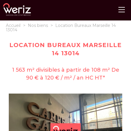
Accueil
>
Nos biens
>
Location Bureaux Marseille 14
13014
LOCATION BUREAUX MARSEILLE
14 13014
1 563 m² divisibles à partir de 108 m² De
90 € à 120 € / m² / an HC HT*