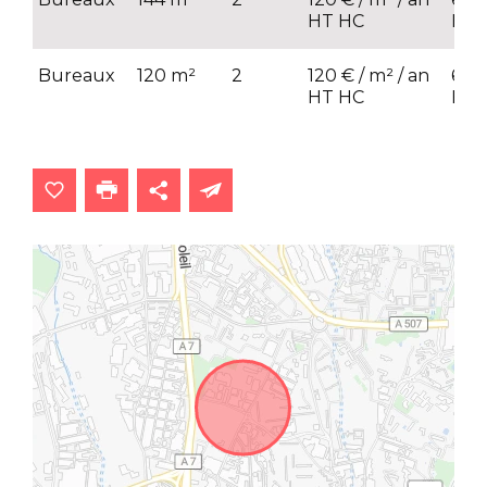
HT HC
HT
Bureaux
120 m²
2
120 € / m² / an
68 €
HT HC
HT