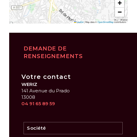
+
−
Leaflet
|
Map data ©
OpenStreetMap
contributors
DEMANDE DE
RENSEIGNEMENTS
Votre contact
WERIZ
141 Avenue du Prado
13008
04 91 65 89 59