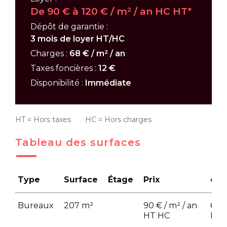
De 90 € à 120 € / m² / an HC HT*
Dépôt de garantie :
3 mois de loyer HT/HC
Charges :
68 € / m² / an
Taxes foncières :
12 €
Disponibilité :
Immédiate
HT = Hors taxes HC = Hors charges
Tableau des surfaces
Type
Surface
Étage
Prix
cha
Bureaux
207 m²
90 € / m² / an
68 €
HT HC
HT