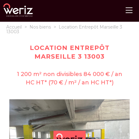
Accueil
>
Nos biens
>
Location Entrepôt Marseille 3
13003
LOCATION ENTREPÔT
MARSEILLE 3 13003
1 200 m² non divisibles 84 000 € / an
HC HT* (70 € / m² / an HC HT*)