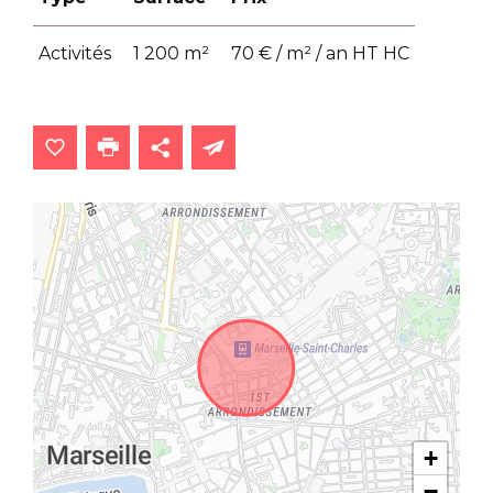
Activités
1 200 m²
70 € / m² / an HT HC
+
−