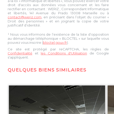
à la loi « informatique et libertés », Vous pouvez exercer votre
droit d'accès aux données vous concernant et les faire
rectifier en contactant :
WERIZ
, Correspondant Informatique
et libertés,
141 Avenue du Prado 13008 Marseille
ou à
contact@weriz.com
, en précisant dans l’objet du courrier «
Droit des personnes » et en joignant la copie de votre
justificatif d’identité.
¹ Nous vous informons de l’existence de la liste d’opposition
au démarchage téléphonique « BLOCTEL » sur laquelle vous
pouvez vous inscrire (
bloctel.gouv.fr
).
Ce site est protégé par reCAPTCHA, les règles de
Confidentialité
et
les Conditions d'Utilisation
de Google
s'appliquent.
QUELQUES BIENS SIMILAIRES